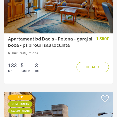
1.350€
Apartament bd Dacia - Polona - garaj si
boxa - pt birouri sau locuinta
Bucuresti, Polona
133
5
3
DETALII
2
M
CAMERE
BAI
TOP
COMISION 0%
EXCLUSIVITATE