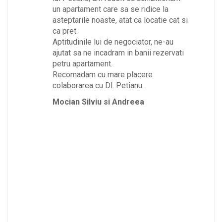
nt care sa se ridice la
asteptam ca solicitarea mea s
 noaste, atat ca locatie cat si
rezolvata asa de repede, dar, 
experientei de care a dat dova
e lui de negociator, ne-au
am reusit sa vand rapid acest
e incadram in banii rezervati
apartament. Pentru aceasta ii
tament.
multumesc foarte mult si il 
 cu mare placere
cu toata increderea!
 cu Dl. Petianu.
Va multumesc si va doresc m
succes in activitatea ce o des
lviu si Andreea
cu multa responsabilitate!
Preda Elisabeta si Mesorana