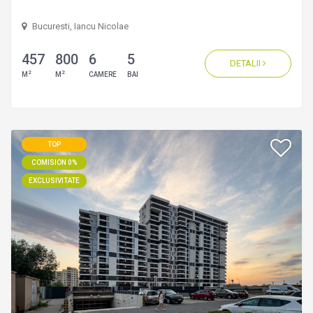
Bucuresti, Iancu Nicolae
457
800
6
5
DETALII
2
2
M
M
CAMERE
BAI
TOP
COMISION 0%
EXCLUSIVITATE