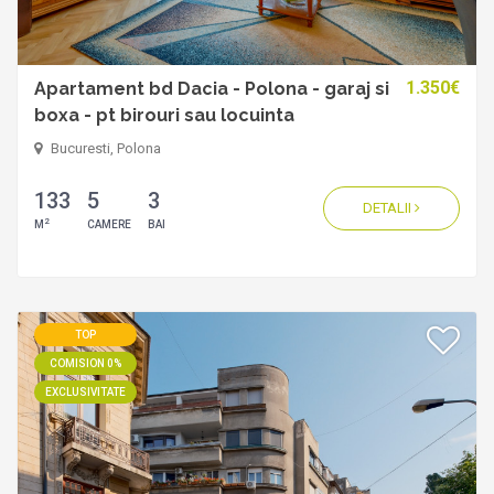
1.350€
Apartament bd Dacia - Polona - garaj si
boxa - pt birouri sau locuinta
Bucuresti, Polona
133
5
3
DETALII
2
M
CAMERE
BAI
TOP
COMISION 0%
EXCLUSIVITATE