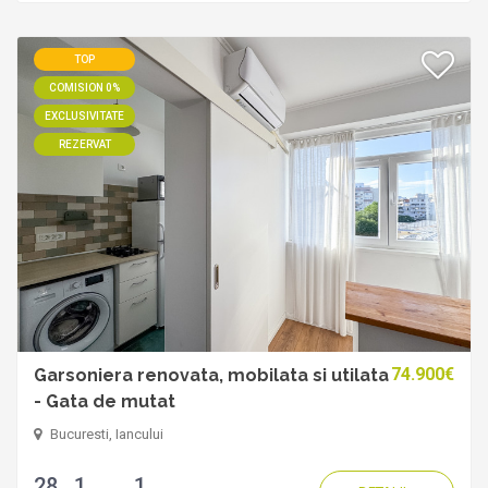
TOP
COMISION 0%
EXCLUSIVITATE
REZERVAT
74.900€
Garsoniera renovata, mobilata si utilata
- Gata de mutat
Bucuresti, Iancului
28
1
1