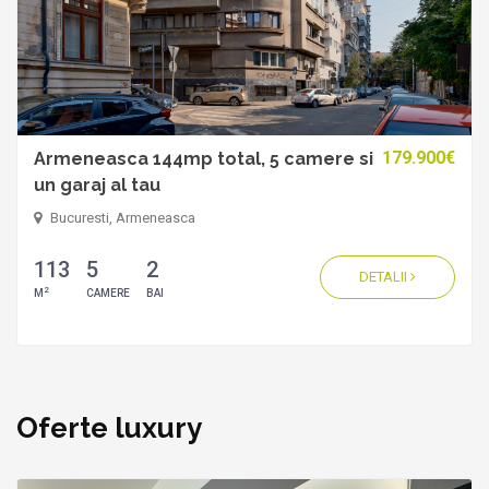
179.900€
Armeneasca 144mp total, 5 camere si
un garaj al tau
Bucuresti, Armeneasca
113
5
2
DETALII
2
M
CAMERE
BAI
Oferte luxury