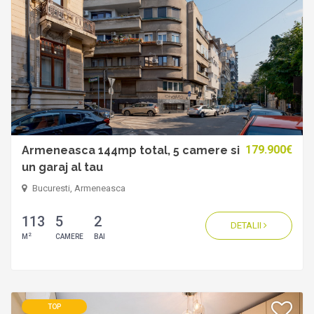
179.900€
Armeneasca 144mp total, 5 camere si
un garaj al tau
Bucuresti, Armeneasca
113
5
2
DETALII
2
M
CAMERE
BAI
TOP