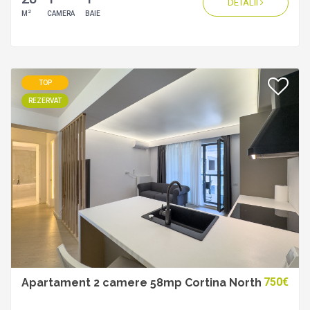
DETALII
2
M
CAMERA
BAIE
TOP
REZERVAT
750€
Apartament 2 camere 58mp Cortina North