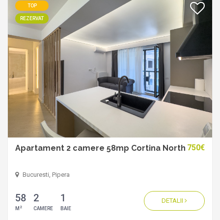
TOP
REZERVAT
750€
Apartament 2 camere 58mp Cortina North
Bucuresti, Pipera
58
2
1
DETALII
2
M
CAMERE
BAIE