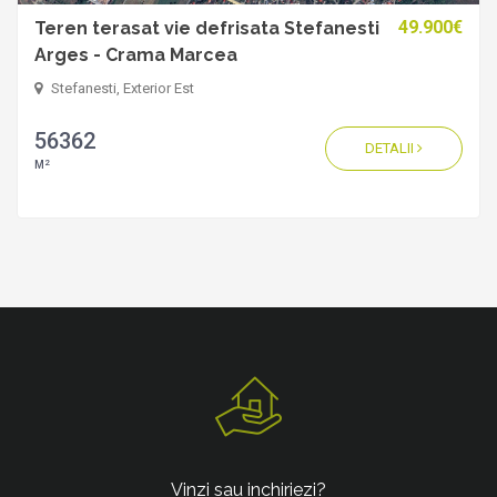
49.900€
Teren terasat vie defrisata Stefanesti
Arges - Crama Marcea
Stefanesti, Exterior Est
56362
DETALII
2
M
Vinzi sau inchiriezi?