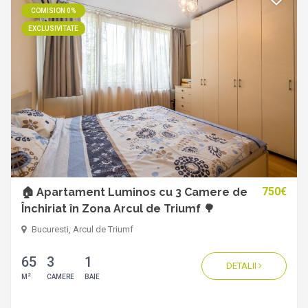
COMISION 0%
EXCLUSIVITATE
750€
🏠 Apartament Luminos cu 3 Camere de
Închiriat în Zona Arcul de Triumf 🌳
Bucuresti, Arcul de Triumf
65
3
1
DETALII
2
M
CAMERE
BAIE