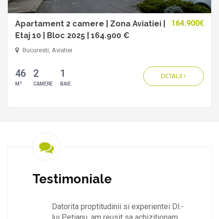
164.900€
Apartament 2 camere | Zona Aviatiei |
Etaj 10 | Bloc 2025 | 164.900 €
Bucuresti, Aviatiei
46
2
1
DETALII
2
M
CAMERE
BAIE
Testimoniale
optitudinii si experientei Dl.-
Colaborarea cu Ionut, a fost f
, am reusit sa achizitionam
frumoasa si fructuoasa. Nu m