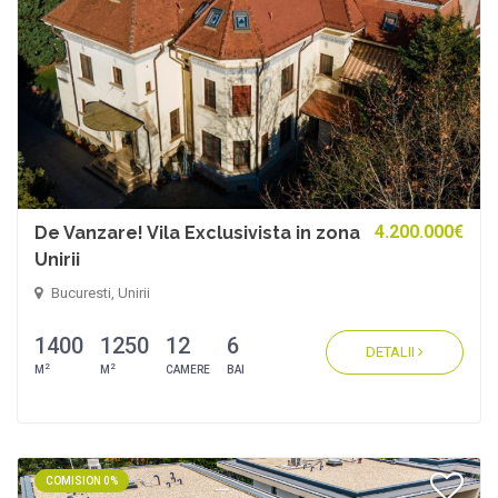
4.200.000€
De Vanzare! Vila Exclusivista in zona
Unirii
Bucuresti, Unirii
1400
1250
12
6
DETALII
2
2
M
M
CAMERE
BAI
COMISION 0%