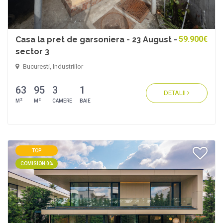
59.900€
Casa la pret de garsoniera - 23 August -
sector 3
Bucuresti, Industriilor
63
95
3
1
DETALII
2
2
M
M
CAMERE
BAIE
TOP
COMISION 0%