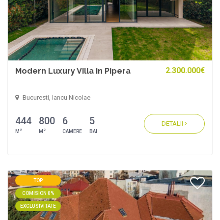
2.300.000€
Modern Luxury VIlla in Pipera
Bucuresti, Iancu Nicolae
444
800
6
5
DETALII
2
2
M
M
CAMERE
BAI
TOP
COMISION 0%
EXCLUSIVITATE