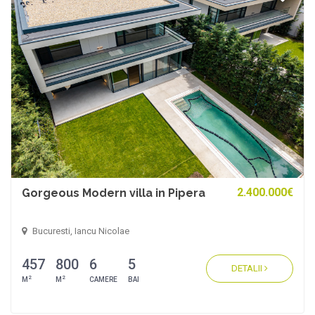
2.400.000€
Gorgeous Modern villa in Pipera
Bucuresti, Iancu Nicolae
457
800
6
5
DETALII
2
2
M
M
CAMERE
BAI