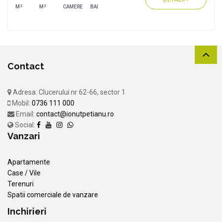
2
2
M
M
CAMERE
BAI
Contact
Adresa: Clucerului nr 62-66, sector 1
Mobil:
0736 111 000
Email:
contact@ionutpetianu.ro
Social:
Vanzari
Apartamente
Case / Vile
Terenuri
Spatii comerciale de vanzare
Inchirieri