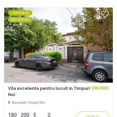
COMISION 0%
EXCLUSIVITATE
300.000€
Vila excelenta pentru locuit in Timpuri
Noi
Bucuresti, Timpuri Noi
180
200
5
2
DETALII