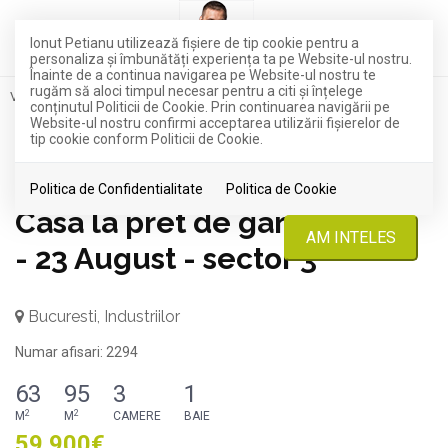
TOP
COMISION 0%
EXCLUSIVITATE
Ionut Petianu utilizează fişiere de tip cookie pentru a
personaliza și îmbunătăți experiența ta pe Website-ul nostru.
Înainte de a continua navigarea pe Website-ul nostru te
rugăm să aloci timpul necesar pentru a citi și înțelege
Vanzare
Case
Bucuresti
Industriilor
conținutul Politicii de Cookie. Prin continuarea navigării pe
Website-ul nostru confirmi acceptarea utilizării fişierelor de
tip cookie conform Politicii de Cookie.
Acest anunt este rezervat !
ID: IP11756
Politica de Confidentialitate
Politica de Cookie
Casa la pret de garsoniera
AM INTELES
- 23 August - sector 3
Bucuresti, Industriilor
Numar afisari: 2294
63
95
3
1
2
2
M
M
CAMERE
BAIE
59.900€