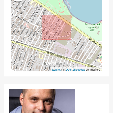
Leaflet
| ©
OpenStreetMap
contributors